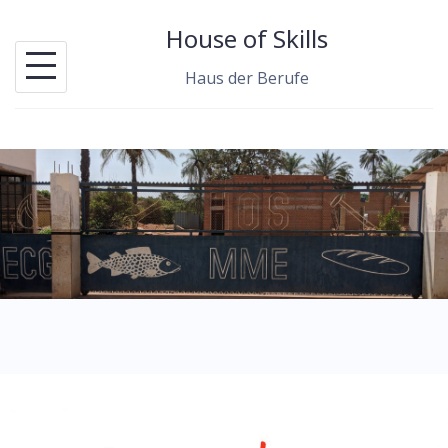
S
House of Skills
k
i
Haus der Berufe
p
t
o
c
o
n
t
e
n
t